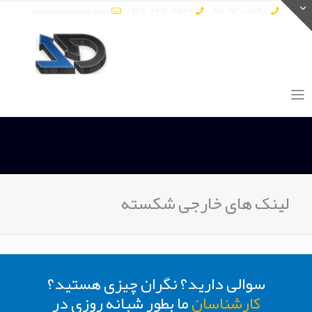
info@vatandata.com
0936-336-2849
0911-930-6398
لینک های خارجی شکسته
سوالی دارید؟ نگران چیزی هستید؟
کارشناسان
ما بطور شبانه روزی در