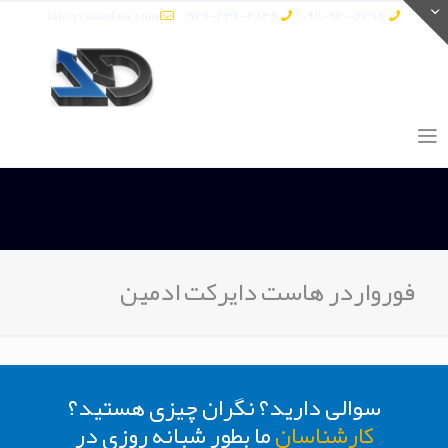
info@vatandata.com
0936-336-2849
0911-930-6398
فورواردر هاست دایرکت ادمین
سوالی دارید؟ نگران چیزی هستید؟
کارشناسان
ما بطور شبانه روزی در