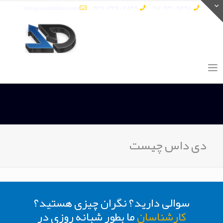
info@vatandata.com
0936-336-2849
0911-930-6398
دی داس چیست
سوالی دارید؟ نگران چیزی هستید؟
کارشناسان
ما بطور شبانه روزی در