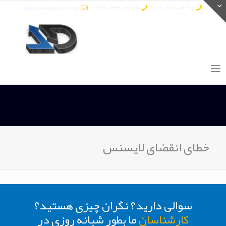
info@vatandata.com
0936-336-2849
0911-930-6398
خطای انقضای لایسنس
سوالی دارید؟ نگران چیزی هستید؟
کارشناسان
ما بطور شبانه روزی در