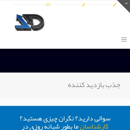
info@vatandata.com
0936-336-2849
0911-930-6398
جذب بازدید کننده
سوالی دارید؟ نگران چیزی هستید؟
کارشناسان
ما بطور شبانه روزی در