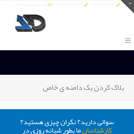
info@vatandata.com
0936-336-2849
0911-930-6398
بلاک کردن یک دامنه ی خاص
سوالی دارید؟ نگران چیزی هستید؟
کارشناسان
ما بطور شبانه روزی در