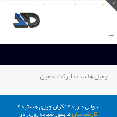
info@vatandata.com
0936-336-2849
0911-930-6398
ایمیل هاست دایرکت ادمین
سوالی دارید؟ نگران چیزی هستید؟
کارشناسان
ما بطور شبانه روزی در