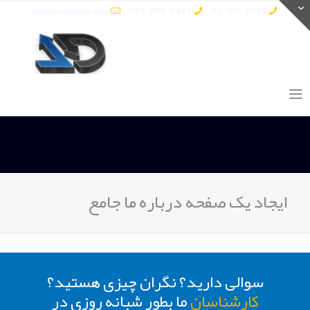
info@vatandata.com
0936-336-2849
0911-930-6398
ایجاد یک صفحه درباره ما جامع
سوالی دارید؟ نگران چیزی هستید؟
کارشناسان
ما بطور شبانه روزی در