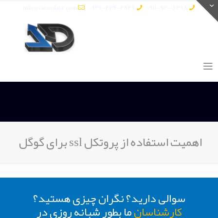
info@vatandata.com
0936-336-2849
0911-930-6398
اهمیت استفاده از پروتکل ssl برای گوگل
سوالی دارید؟ نگران چیزی هستید؟
کارشناسان
ما بطور شبانه روزی در