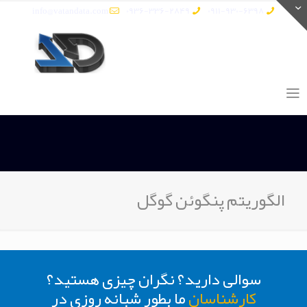
info@vatandata.com
0936-336-2849
0911-930-6398
الگوریتم پنگوئن گوگل
سوالی دارید؟ نگران چیزی هستید؟
کارشناسان
ما بطور شبانه روزی در