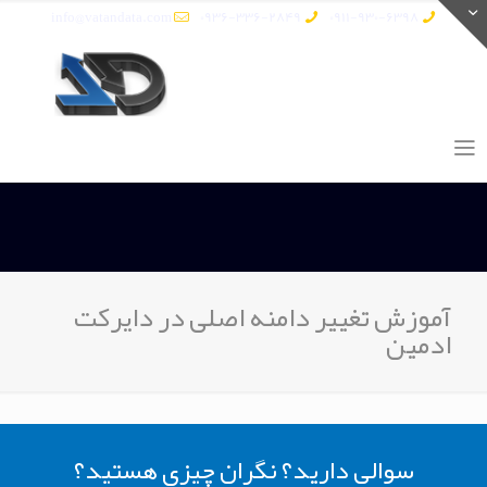
info@vatandata.com
0936-336-2849
0911-930-6398
آموزش تغییر دامنه اصلی در دایرکت
ادمین
سوالی دارید؟ نگران چیزی هستید؟