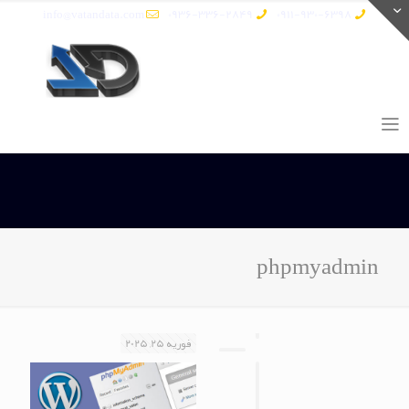
info@vatandata.com
0936-336-2849
0911-930-6398
phpmyadmin
فوریه 25, 2025