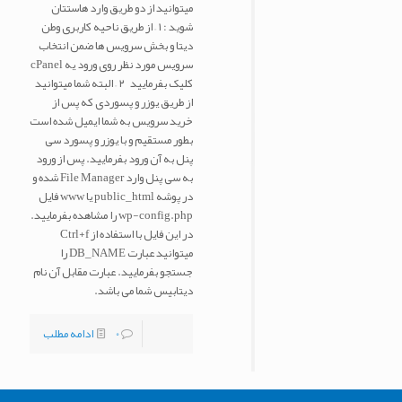
میتوانید از دو طریق وارد هاستتان
شوید : ۱ – از طریق ناحیه کاربری وطن
دیتا و بخش سرویس ها ضمن انتخاب
سرویس مورد نظر روی ورود یه cPanel
کلیک بفرمایید ۲ – البته شما میتوانید
از طریق یوزر و پسوردی که پس از
خرید سرویس به شما ایمیل شده است
بطور مستقیم و با یوزر و پسورد سی
پنل به آن ورود بفرمایید. پس از ورود
به سی پنل وارد File Manager شده و
در پوشه public_html یا www فایل
wp-config.php را مشاهده بفرمایید.
در این فایل با استفاده از Ctrl+f
میتوانید عبارت DB_NAME را
جستجو بفرمایید. عبارت مقابل آن نام
دیتابیس شما می باشد.
0
ادامه مطلب