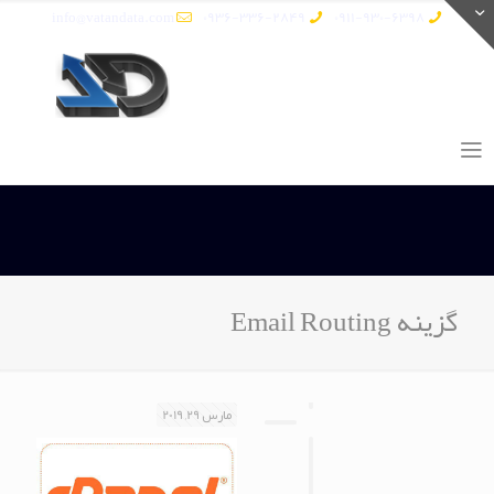
info@vatandata.com
0936-336-2849
0911-930-6398
گزینه Email Routing
مارس 29, 2019