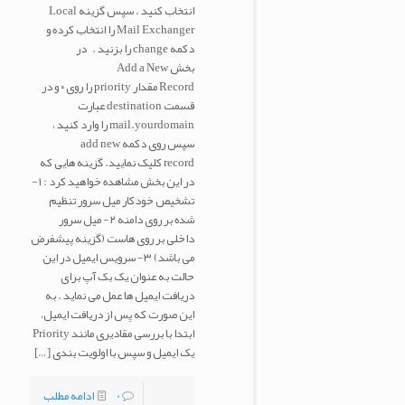
انتخاب کنید . سپس گزینه Local
Mail Exchanger را انتخاب کرده و
دکمه change را بزنید . در
بخش Add a New
Record مقدار priority را روی ۰ و در
قسمت destination عبارت
mail.yourdomain را وارد کنید ،
سپس روی دکمه add new
record کلیک نمایید. گزینه هایی که
در این بخش مشاهده خواهید کرد : ۱-
تشخیص خودکار میل سرور تنظیم
شده بر روی دامنه ۲- میل سرور
داخلی بر روی هاست (گزینه پیشفرض
می باشد) ۳- سرویس ایمیل در این
حالت به عنوان یک بک آپ برای
دریافت ایمیل ها عمل می نماید . به
این صورت که پس از دریافت ایمیل،
ابتدا با بررسی مقادیری مانند Priority
یک ایمیل و سپس با اولویت بندی
[…]
0
ادامه مطلب