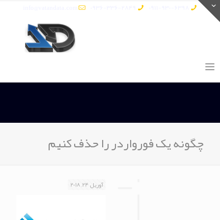
info@vatandata.com
0936-336-2849
0911-930-6398
چگونه یک فورواردر را حذف کنیم
آوریل 24, 2018