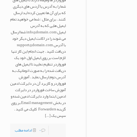
فورواردر ها وظیفه دارند تا ایمیل های
شما را به آدرس یا آردس های دیگری
که برای آن ها تعیین کرده اید ارسال
کنند . برای مثال : شما می خواهید تمام
ایمیل هایی که به آدرس
ایمیل info@domain.com شما ارسال
می شوند را در اکانت ایمیل دیگر خود
با آدرس support@domain.com
دریافت کنید . جهت انجام این کار تنها
لازم است بر روی ایمیل اول خود یک
فورواردر تنظیم نمایید تا ایمیل های
دریافت شده را به صورت اتوماتیک به
آدرس دوم ارسال نماید . آموزش
فورواردر و کاربرد آن در دایرکت ادمین
آموزش ساخت فورواردر در دایرکت
ادمین ابتدا وارد دایرکت ادمین شده و
در بخش Email management بر روی
گزینه Forwarders کلیک می کنید .
سپس یک
[…]
0
ادامه مطلب