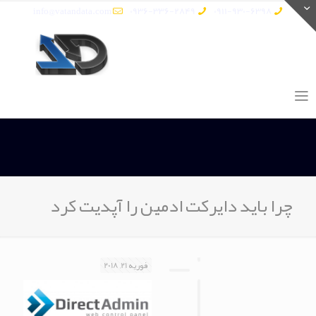
info@vatandata.com
0936-336-2849
0911-930-6398
چرا باید دایرکت ادمین را آپدیت کرد
فوریه 21, 2018