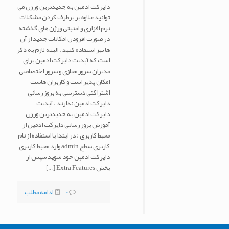
دایرکت ادمین به جدیدترین ورژن می
توانید علاوه بر برطرف کردن مشکلات
نرم افزاری و امنیتی ورژن های گذشته
در صورت افزودن امکانات جدید از آن
ها نیز استفاده کنید . البته لازم به ذکر
است که آپدیت دایرکت ادمین برای
مدیران سرور مجازی و سرور اختصاصی
امکان پذیر است و کاربران هاست
اشتراکتی دسترسی به بروز رسانی
دایرکت ادمین ندارند . آپدیت
دایرکت ادمین به جدیدترین ورژن
آموزش بروز رسانی دایرکت ادمین از
محیط کاربری : در ابتدا با استفاده از نام
کاربری سطح admin وارد محیط کاربری
دایرکت ادمین خود شوید سپس از
بخش Extra Features
[…]
0
ادامه مطلب