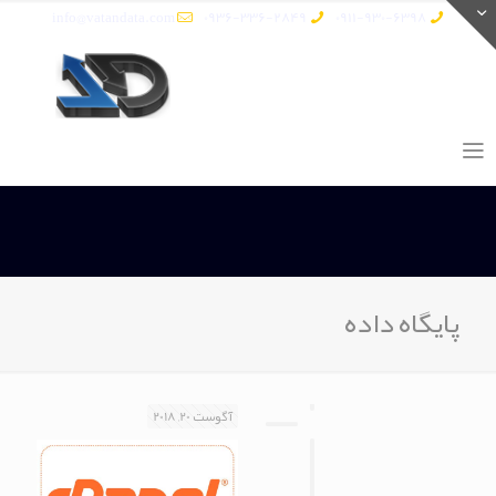
info@vatandata.com
0936-336-2849
0911-930-6398
پایگاه داده
آگوست 20, 2018