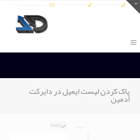
info@vatandata.com
0936-336-2849
0911-930-6398
پاک کردن لیست ایمیل در دایرکت
ادمین
می 10, 2018