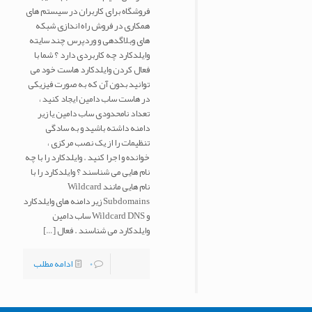
فروشگاه برای کاربران در سیستم های
همکاری در فروش راه اندازی شبکه
های وبلاگدهی و وردپرس چند سایته
وایلدکارد چه کاربردی دارد ؟ شما با
فعال کردن وایلدکارد هاست خود می
توانید بدون آن که به صورت فیزیکی
در هاست ساب دامین ایجاد کنید ،
تعداد نامحدودی ساب دامین یا زیر
دامنه داشته باشید و به سادگی
تنظیمات را از یک نصب مرکزی ،
خوانده و اجرا کنید . وایلدکارد را با چه
نام هایی می شناسند ؟ وایلدکارد را با
نام هایی مانند Wildcard
Subdomains زیر دامنه های وایلدکارد
و Wildcard DNS ساب دامین
وایلدکارد می شناسند . فعال
[…]
0
ادامه مطلب