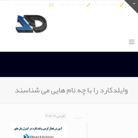
info@vatandata.com
0936-336-2849
0911-930-6398
وایلدکارد را با چه نام هایی می شناسند
مارس 21, 2018