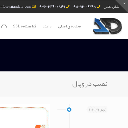
تلفن تماس
0911-930-6398
0936-336-2849
info@vatandata.com
صفحه ی اصلی
دامنه
گواهینامه SSL
نصب دروپال
ژوئن 29, 2020