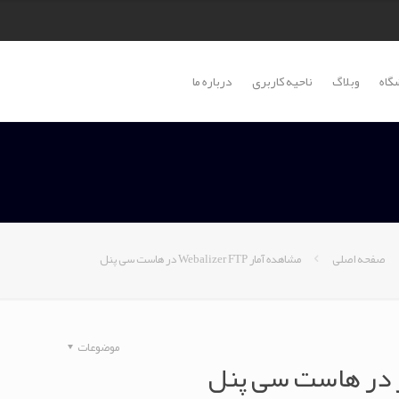
گاه
وبلاگ
ناحیه کاربری
درباره ما
صفحه اصلی
مشاهده آمار Webalizer FTP در هاست سی پنل
موضوعات
 در هاست سی پنل