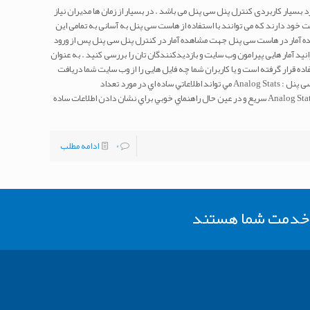
بسیار کاربردی کنترل پنل سی پنل می باشد . در بسیار از زمان ها مدیران نیاز
یت خود دارند که می توانند با استفاده از هاست سی پنل به آسانی به تمامی این
ه آمار در هاست سی پنل جهت مشاهده آمار در کنترل پنل سی پنل پس از ورود
سی پنل خود از بخش METRICS می توانید آمار هایی پیرامون وب سایت و بازدیدکنندگان تان را بررسی کنید . به عنوان
باند شما مورد استفاده قرار گرفته است و یا کاربران شما چه فایل هایی را از وب سایت شما دریافت
کرده اند . مشاهده آمار در Analog Stats هاست سی پنل : Analog Stats مي تواند اطلاعاتي ساده اي در مورد تعداد
بازديدكنندگان سايت را براي شما مشخص كند . Analog Stats سريع و در عين حال راهنماي خوبي براي نشان دادن اطلاعات ساده
0
ادامه مطلب
ر خدمت شما هستند