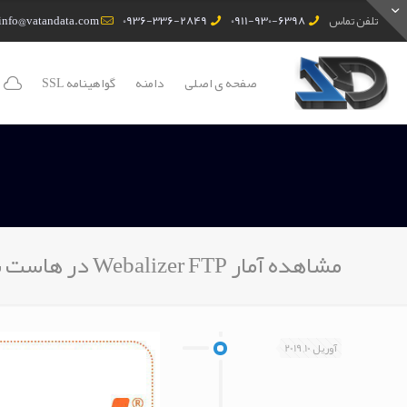
تلفن تماس
0911-930-6398
0936-336-2849
info@vatandata.com
صفحه ی اصلی
دامنه
گواهینامه SSL
مشاهده آمار Webalizer FTP در هاست سی پنل
آوریل 10, 2019