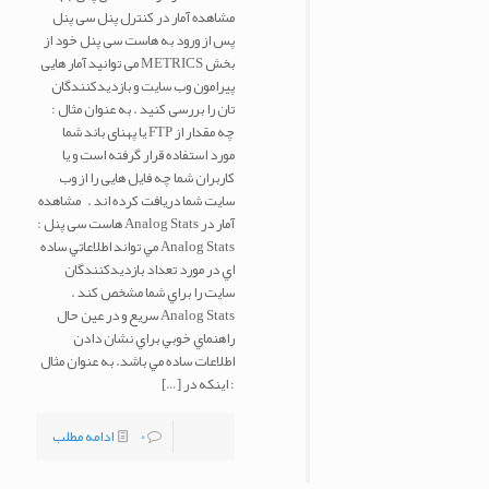
مشاهده آمار در کنترل پنل سی پنل
پس از ورود به هاست سی پنل خود از
بخش METRICS می توانید آمار هایی
پیرامون وب سایت و بازدیدکنندگان
تان را بررسی کنید . به عنوان مثال :
چه مقدار از FTP یا پهنای باند شما
مورد استفاده قرار گرفته است و یا
کاربران شما چه فایل هایی را از وب
سایت شما دریافت کرده اند . مشاهده
آمار در Analog Stats هاست سی پنل :
Analog Stats مي تواند اطلاعاتي ساده
اي در مورد تعداد بازديدكنندگان
سايت را براي شما مشخص كند .
Analog Stats سريع و در عين حال
راهنماي خوبي براي نشان دادن
اطلاعات ساده مي باشد. به عنوان مثال
: اینکه در
[…]
0
ادامه مطلب