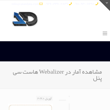
info@vatandata.com
0936-336-2849
0911-930-6398
مشاهده آمار در Webalizer هاست سی
پنل
آوریل 10, 2019