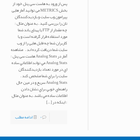
پس از ورود به هاست سی پنل خود از
بخش METRICS می توانید آمار هایی
پیرامون وب سایت و بازدیدکنندگان
تان را بررسی کنید . به عنوان مثال :
چه مقدار از FTP یا پهنای باند شما
مورد استفاده قرار گرفته است و یا
کاربران شما چه فایل هایی را از وب
سایت شما دریافت کرده اند . مشاهده
آمار در Analog Stats هاست سی پنل :
Analog Stats مي تواند اطلاعاتي ساده
اي در مورد تعداد بازديدكنندگان
سايت را براي شما مشخص كند .
Analog Stats سريع و در عين حال
راهنماي خوبي براي نشان دادن
اطلاعات ساده مي باشد. به عنوان مثال
: اینکه در
[…]
0
ادامه مطلب