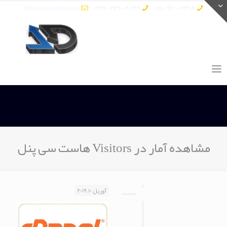
info@vatandata.com
0936-336-2849
0911-930-6398
مشاهده آمار در Visitors هاست سی پنل
آوریل 10, 2019