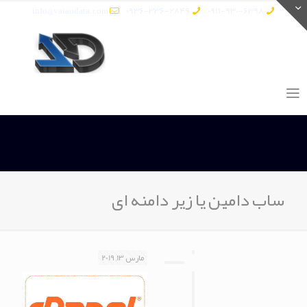
info@vatandata.com
0936-336-2849
0911-930-6398
ساب دامین یا زیر دامنه ای
مارس 13, 2019