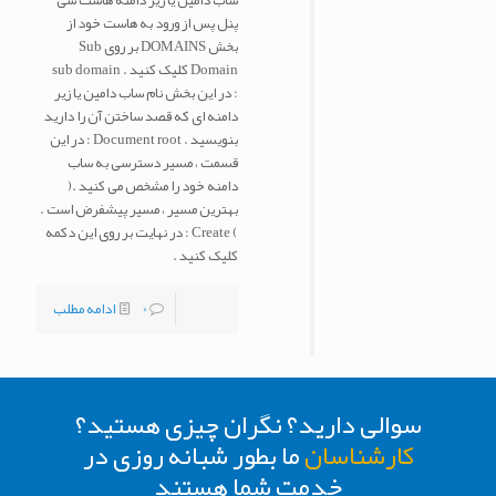
ساب دامین یا زیر دامنه هاست سی
پنل پس از ورود به هاست خود از
بخش DOMAINS بر روی Sub
Domain کلیک کنید . sub domain
: در این بخش نام ساب دامین یا زیر
دامنه ای که قصد ساختن آن را دارید
بنویسید . Document root : در این
قسمت ، مسیر دسترسی به ساب
دامنه خود را مشخص می کنید .(
بهترین مسیر ، مسیر پیشفرض است .
) Create : در نهایت بر روی این دکمه
کلیک کنید .
0
ادامه مطلب
سوالی دارید؟ نگران چیزی هستید؟
کارشناسان
ما بطور شبانه روزی در
خدمت شما هستند