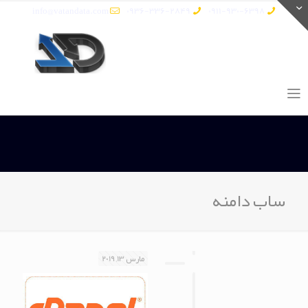
info@vatandata.com
0936-336-2849
0911-930-6398
ساب دامنه
مارس 13, 2019