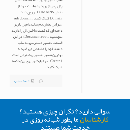
ساب دامین یا زیر دامنه هاست سی
پنل پس از ورود به هاست خود از
بخش DOMAINS بر روی Sub
Domain کلیک کنید . sub domain
: در این بخش نام ساب دامین یا زیر
دامنه ای که قصد ساختن آن را دارید
بنویسید . Document root : در این
قسمت ، مسیر دسترسی به ساب
دامنه خود را مشخص می کنید .(
بهترین مسیر ، مسیر پیشفرض است .
) Create : در نهایت بر روی این دکمه
کلیک کنید .
0
ادامه مطلب
سوالی دارید؟ نگران چیزی هستید؟
کارشناسان
ما بطور شبانه روزی در
خدمت شما هستند