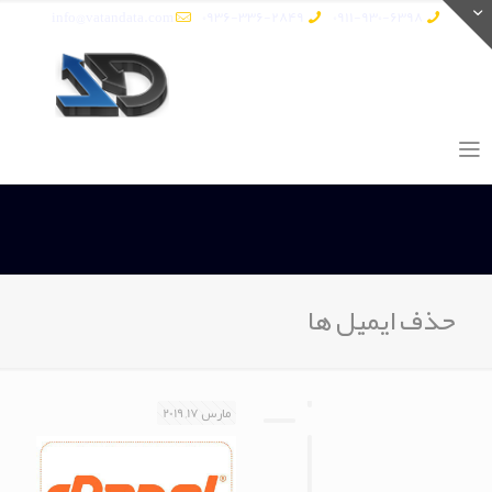
info@vatandata.com
0936-336-2849
0911-930-6398
حذف ایمیل ها
مارس 17, 2019