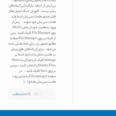
باید با دقت بسیار زیادی انجام شود ،
زیرا پس از حذف ، بازگردانی آنها امکان
پذیر نیست . آموزش حذف ایمیل ها از
فایل منیجر هاست سی پنل ابتدا وارد
هاست سی پنل خود شوید . پس از
ورود به هاست خود از بخش FILES
روی File Manager کلیک کنید . پس
از کلیک بر روی File Manager صفحه
مطابق تصویر زیر برای شما نمایش داده
می شود . برای آن که فایل های پنهان
در هاست نشان داده شود ابتدا بر
Settings کلیک کرده و گزینه Show
Hidden Files را انتخاب کنید ، سپس
بر روی Save کلیک کنید . در
صفحه File manager به مسیر روت
هاست سی پنل رفته و
[…]
0
ادامه مطلب