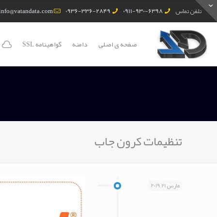
تلفن تماس
0911-930-6398
0936-336-2849
info@vatandata.com
صفحه ی اصلی
دامنه
گواهینامه SSL
تنظیمات کرون جاب
مارس 21, 2019