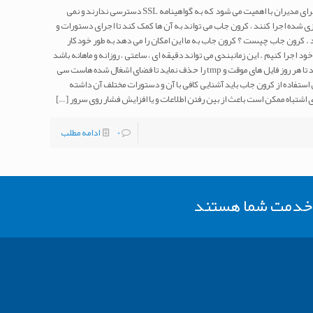
آموزش ایجاد کرون جاب در هاست سی پنل زمانی برای مدیران با اهمیت می شود که به گواهینامه SSL دسترسی ندارند و نمی
زی شده اجرا کنند ، کرون جاب می تواند به آن ها کمک کند تا اجرای دستورات و
 . کرون جاب چیست ؟ کرون جاب به ما این امکان را می دهد به طور خودکار
 اجرا کنیم . این زمانبندی می تواند دقیقه ای ، ساعتی ، روزانه و ماهانه باشد
. به عنوان مثال : می توانید کرون جابی تعریف کنید تا هر روز فایل های موقت و tmp را حذف نماید تا فضای اشغال شده هاست سی
 استفاده از کرون جاب باید آشنایی کافی با آن و دستورات مختلف آن داشته
دی اشتباه ممکن است باعث از بین رفتن اطلاعات و یا افزایش فشار روی سرور
[…]
0
ادامه مطلب
ر خدمت شما هستند