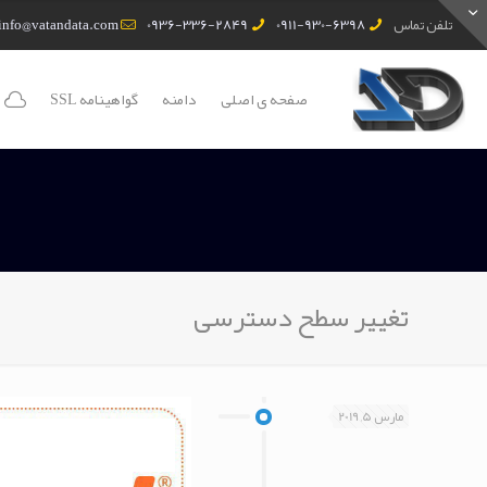
تلفن تماس
0911-930-6398
0936-336-2849
info@vatandata.com
صفحه ی اصلی
دامنه
گواهینامه SSL
تغییر سطح دسترسی
مارس 5, 2019