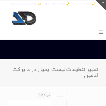
info@vatandata.com
0936-336-2849
0911-930-6398
تغییر تنظیمات لیست ایمیل در دایرکت
ادمین
می 10, 2018