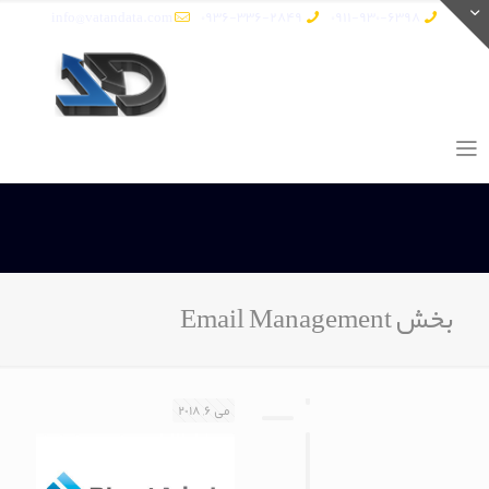
info@vatandata.com
0936-336-2849
0911-930-6398
بخش Email Management
می 6, 2018