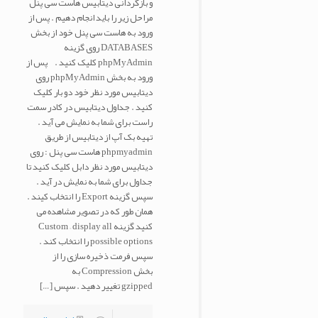
و بازگردانی دیتابیس هاست سی پنل
مراحل زیر را باید انجام دهیم . پس از
ورود به هاست سی پنل خود از بخش
DATABASES روی گزینه
phpMyAdmin کلیک کنید . پس از
ورود به بخش phpMyAdmin روی
دیتابیس مورد نظر خود دو بار کلیک
کنید . جداول دیتابیس در کادر سمت
راست برای شما به نمایش می آید .
تهیه بک آپ از دیتابیس از طریق
phpmyadmin هاست سی پنل : روی
دیتابیس مورد نظر دابل کلیک کنید تا
جداول برای شما به نمایش در آید .
سپس گزینه Export را انتخاب کیند .
همان طور که در تصویر مشاهده می
کنید گزینه Custom – display all
possible options را انتخاب کند .
سپس فرمت ذخیره سازی را از
بخش Compression به
gzipped تغییر دهید . سپس
[…]