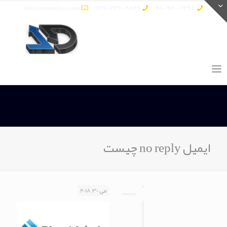
info@vatandata.com
0936-336-2849
0911-930-6398
ایمیل no reply چیست
می 30, 2018