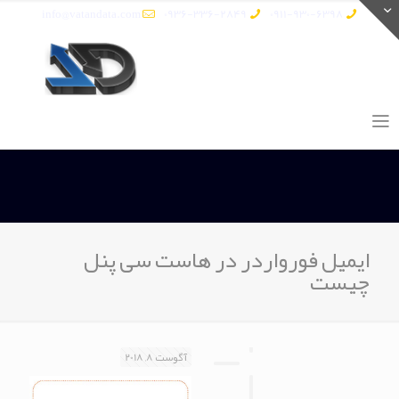
info@vatandata.com
0936-336-2849
0911-930-6398
ایمیل فورواردر در هاست سی پنل
چیست
آگوست 8, 2018