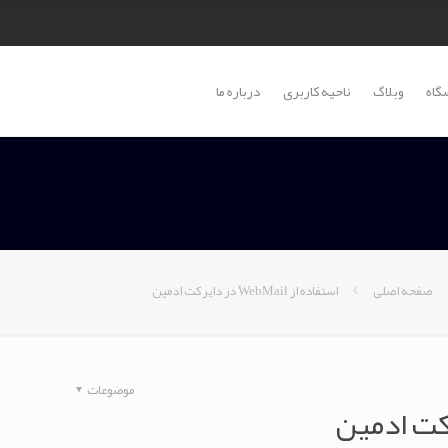
گاه
وبلاگ
ناحیه کاربری
درباره ما
صفحه اصلی
استفاده از WebMail در دایرکت ادمین
موضوعات
کت ادمین