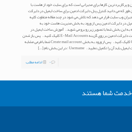
و پرکاربردترین کارها برای مدیرانی است که برای سایت خود از هاست با
ن طور که می دانید کنترل پنل دایرکت ادمین برای ساخت ایمیل در دایرکت
مدیران وب سایت قرار می دهد که تلاش می شود در چند مقاله متفاوت کلیه
میل در دایرکت ادمین پس از ورود به بخش مدیریت هاست خود به
ید . پس از مراجعه به این بخش شما با تصویر زیر رو برو می شوید . آموزش ساخت ایمیل در
دایرکت ادمین : جهت ساخت اکانت ایمیل در هاست دایرکت ادمین بر روی گزینه E-Mail Accounts کلیک کنید . پس باز شدن
صفحه جدید بر روی گزینه Create Mail Account کلیک کنید . پس از ورود به بخش Create mail account شما با فرمی مشابه
تکمیل نمایید . Username : در این بخش نام
[…]
0
ادامه مطلب
ر خدمت شما هستند