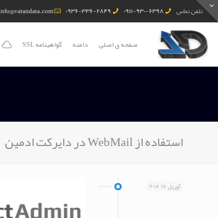
تلفن تماس
0911-930-6398
0936-336-2849
info@vatandata.com
صفحه ی اصلی
دامنه
گواهینامه SSL
استفاده از WebMail در دایرکت ادمین
آوریل 17, 2018