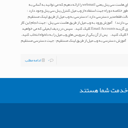
در این آموزش می خواهیم یکی از بهترین ویژگی های هاست سی پنل یعنی webmail را ارائه دهیم که می توانید به آسانی به
ور خلاصه دو راه جهت استفاده از وب میل کنترل پنل سی پنل وجود دارد :
 حالت فقط مدیر دسترسی دارد) دسترسی به وب میل از طریق لینک مستقیم
رسی دارند) آموزش ورود به وب میل از طریق هاست سی پنل : جهت انجام این کار
پس از ورود به هاست سی پنل از بخش EMAIL روی گزینه Email Accounts کلیک کنید. سپس در ردیف ایمیلی که می خواهید
آن را بررسی کنید بر روی گزینه CHECK EMAIL کلیک کنید. پس از آن یکی از سرویس های وب میل را به دلخواه انتخاب کنید.
د . آموزش دسترسی به وب میل از طریق لینک مستقیم : جهت دسترسی مستقیم
0
ادامه مطلب
ر خدمت شما هستند