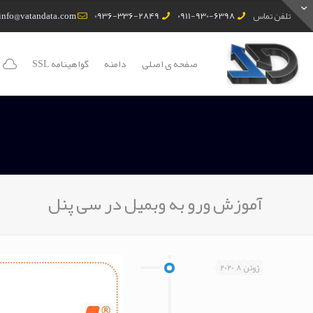
تلفن تماس
0911-930-6398
0936-336-2849
info@vatandata.com
صفحه ی اصلی
دامنه
گواهینامه SSL
آموزش ورو به وبمیل در سی پنل
ژوئن 8, 2020