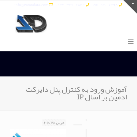
info@vatandata.com
0936-336-2849
0911-930-6398
آموزش ورود به کنترل پنل دایرکت
ادمین بر اسال IP
مارس 28, 2018