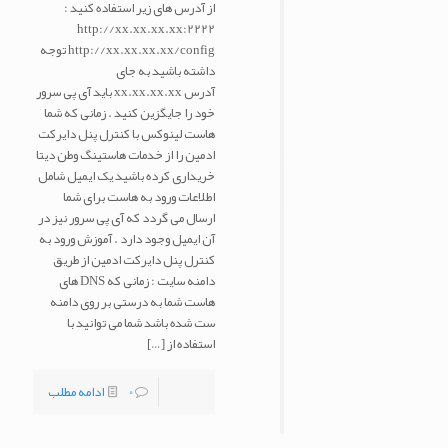
از آدرس های زیر استفاده کنید :
http://xx.xx.xx.xx:2222
http://xx.xx.xx.xx/config توجه
داشته باشید به جای
آدرس xx.xx.xx.xx باید آی پی سرور
خود را جایگزین کنید . زمانی که شما
هاست لینوکس با کنترل پنل دایرکت
ادمین را از خدمات هاستینگ وطن دیتا
خریداری کرده باشید یک ایمیل شامل
اطلاعات ورود به هاست برای شما
ارسال می گردد که آی پی سرور نیز در
آن ایمیل وجود دارد . آموزش ورود به
کنترل پنل دایرکت ادمین از طریق
دامنه سایت : زمانی که DNS های
هاست شما به درستی بر روی دامنه
ست شده باشد شما می توانید با
استفاده از
[…]
0
ادامه مطلب