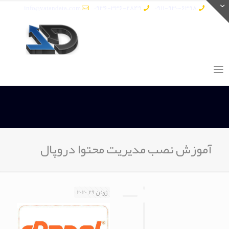
info@vatandata.com
0936-336-2849
0911-930-6398
آموزش نصب مدیریت محتوا دروپال
ژوئن 29, 2020