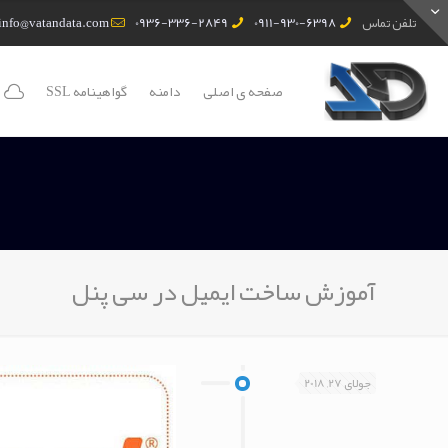
تلفن تماس
0911-930-6398
0936-336-2849
info@vatandata.com
صفحه ی اصلی
دامنه
گواهینامه SSL
آموزش ساخت ایمیل در سی پنل
جولای 27, 2018