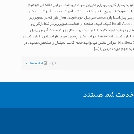
ارد بسیار کاربردی برای مدیران سایت می باشد . در این مقاله می خواهیم
ا به صورت تصویری و قدم به قدم به شما آموزش دهیم . آموزش ساخت و
ی پنل ابتدا وارد هاست سی پنل خود شوید . همان طور که در تصویر زیر
مشاهده می کنید از قسمت Email بر روی آیکن Email Accounts کلیک کنید . صفحه ای همانند تصویر زیر بار شما بارگزاری
رس ایمیلی که می خواهید ایجاد کنید را بنویسید . برای مثال جهت ساخت آدرس ایمیل
info@vatandata.com تنها کافی است عبارت info را وارد کنید . Password : در این بخش پسورد مورد نظر ایمیلتان را وارد کنید و
همان پسورد را در کادر پایین نیز بنویسید . Mailbox Quota : در این بخش می توانید حجم اکانت ایمیلتان را مشخص نمایید . در
د حجم مورد نظرتان را
[…]
0
ادامه مطلب
ر خدمت شما هستند