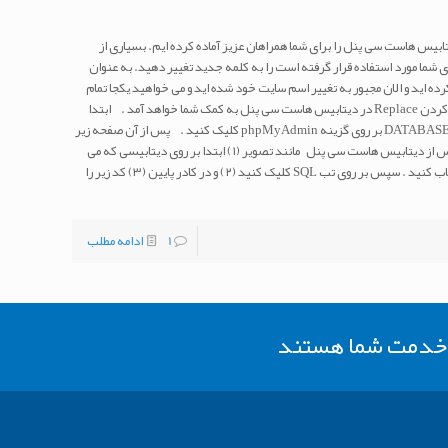
ابیس هاست سی پنل را برای شما همراهان عزیز آماده کرده ایم. بسیاری از
ی شما مورد استفاده قرار گرفته است را به کلمه جدید تغییر دهید. به عنوان
ده اید و الان مجبور به تغییر اسم سایت خود شده اید و می خواهید یکجا تمام
آنها را تغییر دهید. اینجا است که آموزش ریپلیس کردن Replace در دیتابیس هاست سی پنل به کمک شما خواهد آمد . ابتدا
وارد هاست سی پنل خود شوید : سپس از بخش DATABASES بر روی گزینه phpMyAdmin کلیک کنید . پس از آن صفحه زیر
را مشاهده می کنید . آموزش تغییر دامین وردپرس از دیتابیس هاست سی پنل مانند تصویر (۱) ابتدا بر روی دیتابیسی که می
خواهید فرایند ریپلیس را روی آن انجام دهید انتخاب کنید . سپس بر روی تب SQL کلیک کنید (۲) و در کادر پایین (۳) کد زیر را
1
ادامه مطلب
ر خدمت شما هستند