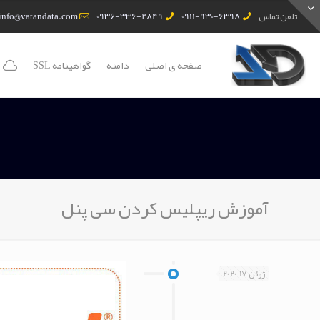
تلفن تماس
0911-930-6398
0936-336-2849
info@vatandata.com
صفحه ی اصلی
دامنه
گواهینامه SSL
آموزش ریپلیس کردن سی پنل
ژوئن 17, 2020