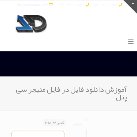
info@vatandata.com
0936-336-2849
0911-930-6398
آموزش دانلود فایل در فایل منیجر سی
پنل
اکتبر 24, 2018