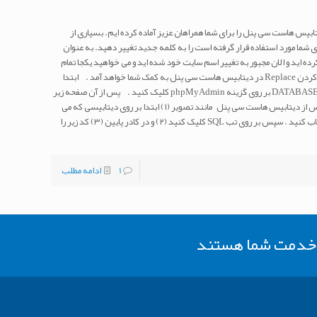
ابیس هاست سی پنل را برای شما همراهان عزیز آماده کرده ایم. بسیاری از
ی شما مورد استفاده قرار گرفته است را به کلمه جدید تغییر دهید. به عنوان
ده اید و الان مجبور به تغییر اسم سایت خود شده اید و می خواهید یکجا تمام
آنها را تغییر دهید. اینجا است که آموزش ریپلیس کردن Replace در دیتابیس هاست سی پنل به کمک شما خواهد آمد . ابتدا
وارد هاست سی پنل خود شوید : سپس از بخش DATABASES بر روی گزینه phpMyAdmin کلیک کنید . پس از آن صفحه زیر
را مشاهده می کنید . آموزش تغییر دامین وردپرس از دیتابیس هاست سی پنل مانند تصویر (۱) ابتدا بر روی دیتابیسی که می
خواهید فرایند ریپلیس را روی آن انجام دهید انتخاب کنید . سپس بر روی تب SQL کلیک کنید (۲) و در کادر پایین (۳) کد زیر را
1
ادامه مطلب
ر خدمت شما هستند