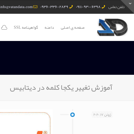
تلفن تماس
0911-930-6398
0936-336-2849
info@vatandata.com
صفحه ی اصلی
دامنه
گواهینامه SSL
آموزش تغییر یکجا کلمه در دیتابیس
ژوئن 17, 2020