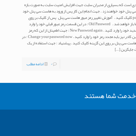
ردی است که بسیاری از مدیران سایت جهت افزایش امنیت سایت به صورت بازه
پنل خود خواهند زد . جهت انجام این کار پس از ورود به هاست سی پنل خود
از قسمت preferences بر روی password & security کلیک کنید . آموزش تغییر رمز عبور هاست سی پنل پس از کلیک بر روی
گزینه password & security صفحه ی زیر برای شما باز خواهد شد . Old Password : در این قسمت رمز عبور قبلی خود را وارد
کنید . New Password : در این قسمت رمز عبور جدید خود را وارد کنید . New Password again : جهت اطمینان از این که رمز
عبور جدید خود را درست وارد می کنید یا خیر در این کادر نیز باید مجدد رمز خود را وارد کنید . Change your password now : در
ست سی پنل بر روی این گزینه کلیک کنید . پیشنهاد : جهت استفاده از یک
[…]
0
ادامه مطلب
ر خدمت شما هستند