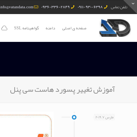
تلفن تماس
0911-930-6398
0936-336-2849
info@vatandata.com
صفحه ی اصلی
دامنه
گواهینامه SSL
آموزش تغییر پسورد هاست سی پنل
مارس 7, 2019