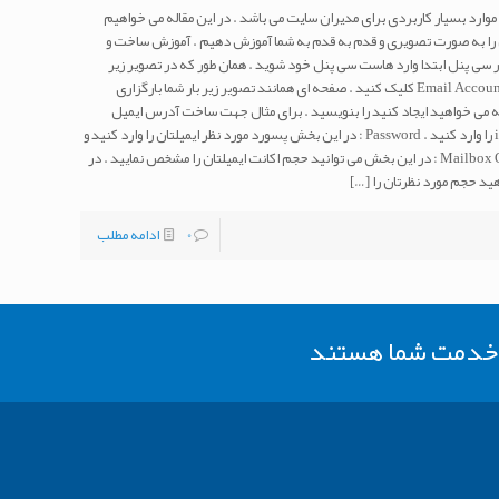
ارد بسیار کاربردی برای مدیران سایت می باشد . در این مقاله می خواهیم
ا به صورت تصویری و قدم به قدم به شما آموزش دهیم . آموزش ساخت و
ی پنل ابتدا وارد هاست سی پنل خود شوید . همان طور که در تصویر زیر
مشاهده می کنید از قسمت Email بر روی آیکن Email Accounts کلیک کنید . صفحه ای همانند تصویر زیر بار شما بارگزاری
رس ایمیلی که می خواهید ایجاد کنید را بنویسید . برای مثال جهت ساخت آدرس ایمیل
info@vatandata.com تنها کافی است عبارت info را وارد کنید . Password : در این بخش پسورد مورد نظر ایمیلتان را وارد کنید و
همان پسورد را در کادر پایین نیز بنویسید . Mailbox Quota : در این بخش می توانید حجم اکانت ایمیلتان را مشخص نمایید . در
د حجم مورد نظرتان را
[…]
0
ادامه مطلب
ر خدمت شما هستند