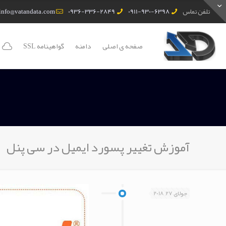
تلفن تماس
0911-930-6398
0936-336-2849
info@vatandata.com
صفحه ی اصلی
دامنه
گواهینامه SSL
آموزش تغییر پسورد ایمیل در سی پنل
جولای 27, 2018