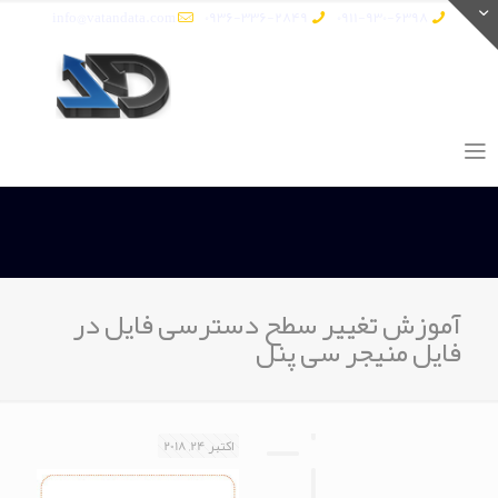
info@vatandata.com
0936-336-2849
0911-930-6398
آموزش تغییر سطح دسترسی فایل در
فایل منیجر سی پنل
اکتبر 24, 2018