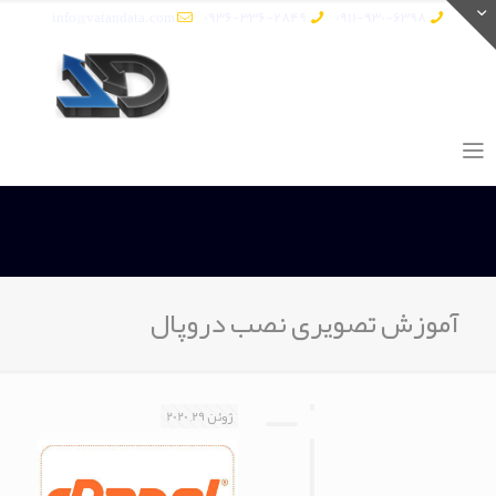
info@vatandata.com
0936-336-2849
0911-930-6398
آموزش تصویری نصب دروپال
ژوئن 29, 2020