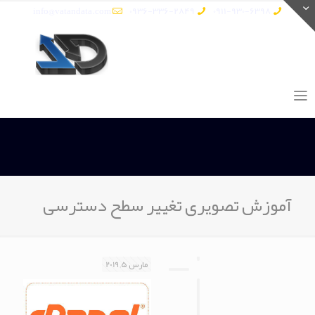
info@vatandata.com
0936-336-2849
0911-930-6398
آموزش تصویری تغییر سطح دسترسی
مارس 5, 2019