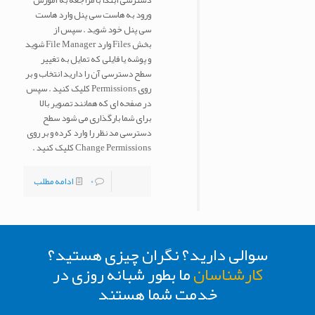
دسترسی ابتدا با مراجعه به آموزش
ورود به هاست سی پنل وارد هاست
سی پنل خود شوید . سپس از
بخش Files وارد File Manager شوید
و پوشه یا فایلی که تمایل به تغییر
سطح دسترسی آن را دارید انتخاب و بر
روی Permissions کلیک کنید . سپس
در صفحه ای که همانند تصویر بالا
برای شما بارگذاری می شود سطح
دسترسی مد نظر را وارد کرده و بر روی
Change Permissions کلیک کنید .
0
ادامه مطلب
سوالی دارید؟ نگران چیزی هستید؟
کارشناسان
ما بطور شبانه روزی در
خدمت شما هستند