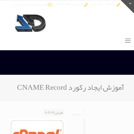
info@vatandata.com
0936-336-2849
0911-930-6398
آموزش ایجاد رکورد CNAME Record
مارس 19, 2019