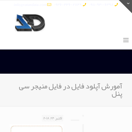
info@vatandata.com
0936-336-2849
0911-930-6398
آمورش آپلود فایل در فایل منیجر سی
پنل
اکتبر 24, 2018