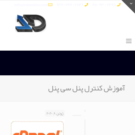
info@vatandata.com
0936-336-2849
0911-930-6398
آموزش کنترل پنل سی پنل
ژوئن 8, 2020