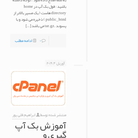
به شما اطلاع داده شود . توجه داشته
باشید : فول بک آپ در home
directory هاست ( یک مسیر بالاتر از
public_html ) ذخیره می شود و با
پسوند .tar.gz می باشد
[…]
0
ادامه مطلب
آوریل 4, 2019
منتشر شده توسط
ابراهیم قلی پور
آموزش بک آپ
گیری و