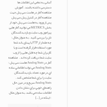
آسانی به تمامی این اطلاعات ها
دسترسی داشته باشند . آموزش
مشاهده آمار در هاست سی پنل جهت
مشاهده آمار در کنترل پنل سی پنل
پس از ورود به هاست سی پنل خود از
بخش METRICS می توانید آمار هایی
پیرامون وب سایت و بازدیدکنندگان
تان را بررسی کنید . به عنوان مثال :
چه مقدار از FTP یا پهنای باند شما
مورد استفاده قرار گرفته است و یا
کاربران شما چه فایل هایی را از وب
سایت شما دریافت کرده اند . مشاهده
آمار در Analog Stats هاست سی پنل :
Analog Stats مي تواند اطلاعاتي ساده
اي در مورد تعداد بازديدكنندگان
سايت را براي شما مشخص كند .
Analog Stats سريع و در عين حال
راهنماي خوبي براي نشان دادن
اطلاعات ساده مي باشد. به عنوان مثال
: اینکه در
[…]