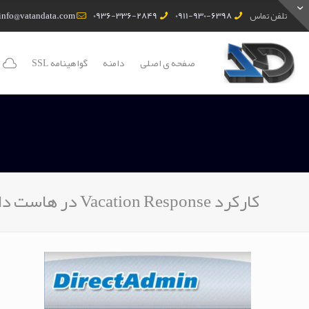
تلفن تماس
0911-930-6398
0936-336-2849
info@vatandata.com
صفحه ی اصلی
دامنه
گواهینامه SSL
کارکرد Vacation Response در هاست دایرکت ادمین