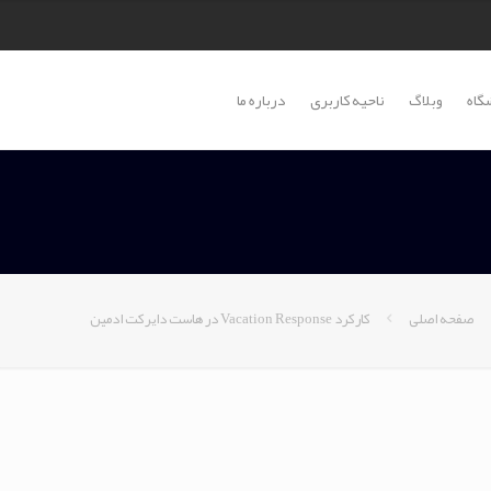
گاه
وبلاگ
ناحیه کاربری
درباره ما
صفحه اصلی
کارکرد Vacation Response در هاست دایرکت ادمین