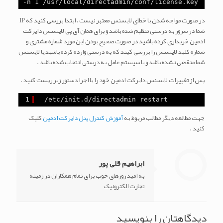
head -n 1 /usr/local/directadmin/conf/license.key
در صورت مواجه شدن با خطای لایسنس معتبر نیست ، ابتدا بررسی کنید که IP
شما در سرور به درستی تنظیم شده باشد و برای همان آی پی لایسنس دایرکت
ادمین خریداری کرده باشید در صورت صحیح بودن این مورد شماره مشتری و
شماره کلید لایسنس را بررسی کیند که به درستی وارده کرده باشید یا لایسنس
شما منقضی نشده باشد و یا سیستم عامل به درستی انتخاب شده باشد .
پس از تغییرات لایسنس دایرکت ادمین خود را با اجرا دستور زیر ریست کنید .
1
/etc/init.d/directadmin restart
جهت مطالعه دیگر مطالب مربوط به
آموزش کنترل پنل دایرکت ادمین
کلیک
کنید .
ابراهیم قلی پور
به امید روزهای خوب برای تمام همکاران در زمینه
تجارت الکترونیک
دیدگاهتان را بنویسید