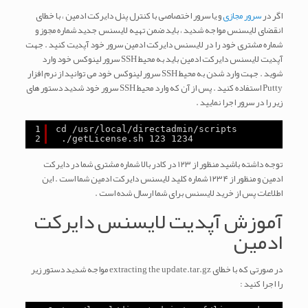
اگر در
سرور مجازی
و یا سرور اختصاصی با کنترل پنل دایرکت ادمین ، با خطای
انقضای لایسنس مواجه شدید ، باید ضمن تهیه لایسنس جدید شماره مجوز و
شماره مشتری خود را در لایسنس دایرکت ادمین سرور خود آپدیت کنید . جهت
آپدیت لایسنس دایرکت ادمین باید به محیط SSH سرور لینوکس خود وارد
شوید . جهت وارد شدن به محیط SSH سرور لینوکس خود می توانید از نرم افزار
Putty استفاده کنید . پس از آن که وارد محیط SSH سرور خود شدید دستور های
زیر را در سرور اجرا نمایید .
1
cd /usr/local/directadmin/scripts
2
./getLicense.sh 123 1234
توجه داشته باشید منظور از ۱۲۳ در کادر بالا شماره مشتری شما در دایرکت
ادمین و منظور از ۱۲۳۴ شماره کلید لایسنس دایرکت ادمین شما است . این
اطلاعات پس از خرید لایسنس برای شما ارسال شده است .
آموزش آپدیت لایسنس دایرکت
ادمین
در صورتی که با خطای extracting the update.tar.gz مواجه شدید دستور زیر
را اجرا کنید :